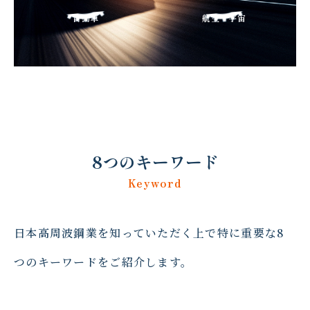
自動車
航空・宇宙
エネルギー・
日用品
原子力
産業機械
医療機器
8つのキーワード
Keyword
日本高周波鋼業を知っていただく上で特に重要な8
つのキーワードをご紹介します。