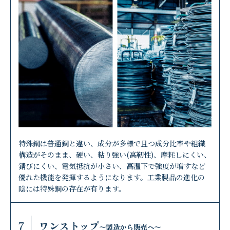
特殊鋼は普通鋼と違い、成分が多様で且つ成分比率や組織
構造がそのまま、硬い、粘り強い(高靭性)、摩耗しにくい、
錆びにくい、電気抵抗が小さい、高温下で強度が増すなど
優れた機能を発揮するようになります。工業製品の進化の
陰には特殊鋼の存在が有ります。
7
ワンストップ
〜製造から販売へ〜